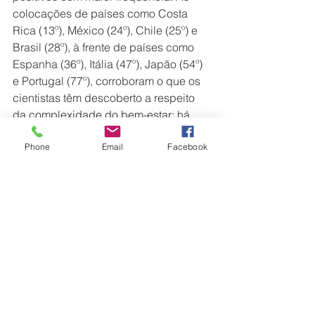
colocações de países como Costa 
Rica (13º), México (24º), Chile (25º) e 
Brasil (28º), à frente de países como 
Espanha (36º), Itália (47º), Japão (54º) 
e Portugal (77º), corroboram o que os 
cientistas têm descoberto a respeito 
da complexidade do bem-estar: há 
muitos fatores envolvidos na 
Phone
Email
Facebook
explicação da felicidade de um povo, 
que não pode ser inteiramente 
(apenas parcialmente) explicada 
pelos índices de desenvolvimento de 
um país.
A busca pela felicidade não é recente 
na história da humanidade. Há muitos 
séculos filósofos buscam uma 
definição do que poderiam chamar de 