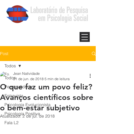
Post
Todos
Jean Natividade
Todos
21 de jun. de 2018
5 min de leitura
O que faz um povo feliz?
Personalidade
Avanços científicos sobre
Entrevista
Psicologia Evolucionista
o bem-estar subjetivo
Psicologia Positiva
Atualizado:
2 de jul. de 2018
Fala L2