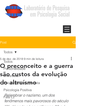
Post
Todos
5 de dez. de 2018
9 min de leitura
Todos
O preconceito e a guerra
Personalidade
são custos da evolução
Entrevista
do altruísmo
Psicologia Evolucionista
Psicologia Positiva
Relembrar o nazismo, um dos 
Fala L2
fenômenos mais pavorosos do século 