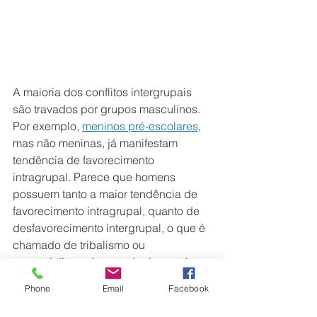
A maioria dos conflitos intergrupais 
são travados por grupos masculinos. 
Por exemplo, 
meninos pré-escolares
, 
mas não meninas, já manifestam 
tendência de favorecimento 
intragrupal. Parece que homens 
possuem tanto a maior tendência de 
favorecimento intragrupal, quanto de 
desfavorecimento intergrupal, o que é 
chamado de tribalismo ou 
paroquialismo. Isso pode descambar 
para violência. É o caso da violência 
Phone
Email
Facebook
entre torcidas de futebol, algo muito 
mais comum entre homens
, o que 