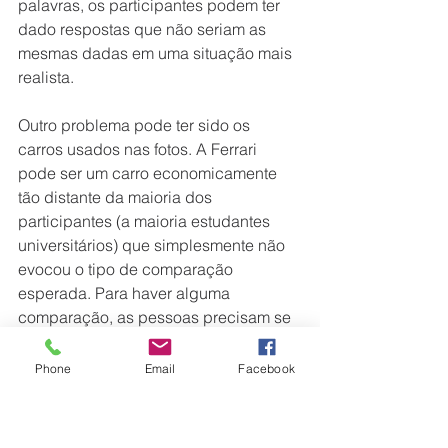
palavras, os participantes podem ter 
dado respostas que não seriam as 
mesmas dadas em uma situação mais 
realista.
Outro problema pode ter sido os 
carros usados nas fotos. A Ferrari 
pode ser um carro economicamente 
tão distante da maioria dos 
participantes (a maioria estudantes 
universitários) que simplesmente não 
evocou o tipo de comparação 
esperada. Para haver alguma 
comparação, as pessoas precisam se 
identificar minimamente com o que 
está sendo comparado. Talvez num 
Phone
Email
Facebook
futuro estudo possamos usar carros de 
valores menos extremos e situações 
mais realistas.