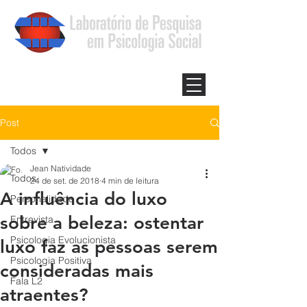
Post
Todos
Jean Natividade
Todos
24 de set. de 2018
4 min de leitura
A influência do luxo
Personalidade
sobre a beleza: ostentar
Entrevista
Psicologia Evolucionista
luxo faz as pessoas serem
Psicologia Positiva
consideradas mais
Fala L2
atraentes?